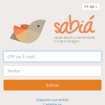
PT-BR
Entrar
Esqueceu sua senha?
Cadastre-se