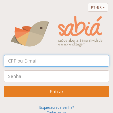
PT-BR
Entrar
Esqueceu sua senha?
Cadastre-se