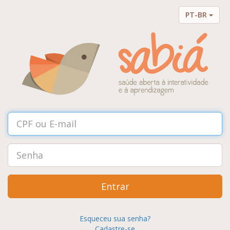
PT-BR
Entrar
Esqueceu sua senha?
Cadastre-se