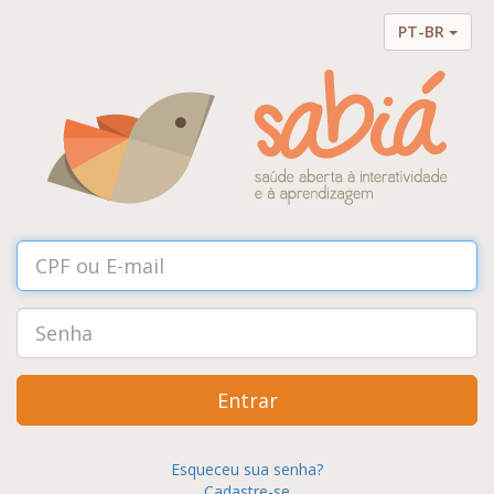
PT-BR
Entrar
Esqueceu sua senha?
Cadastre-se