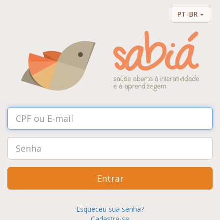
PT-BR
Entrar
Esqueceu sua senha?
Cadastre-se