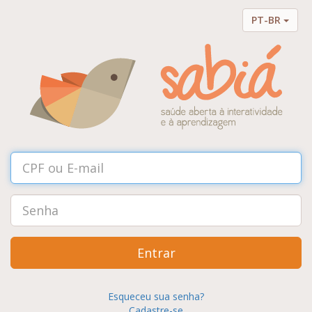
PT-BR
Entrar
Esqueceu sua senha?
Cadastre-se