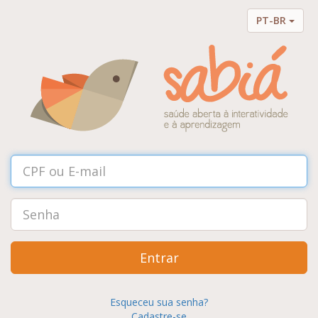
PT-BR
Entrar
Esqueceu sua senha?
Cadastre-se