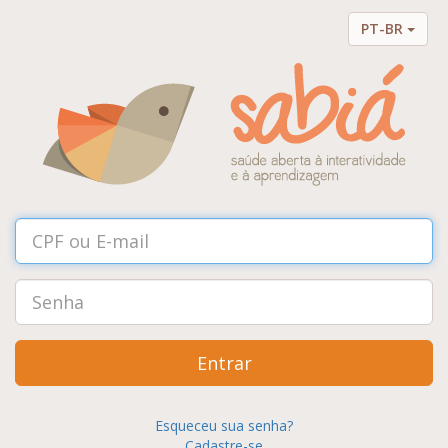
PT-BR
Entrar
Esqueceu sua senha?
Cadastre-se