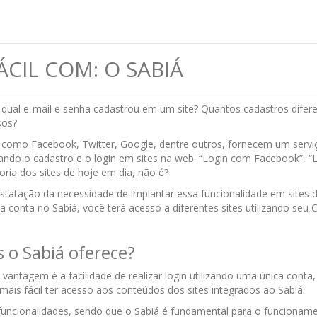
ÁCIL COM: O SABIÁ
qual e-mail e senha cadastrou em um site? Quantos cadastros difere
sos?
 como Facebook, Twitter, Google, dentre outros, fornecem um serviç
tando o cadastro e o login em sites na web. “Login com Facebook”, “
ia dos sites de hoje em dia, não é?
nstatação da necessidade de implantar essa funcionalidade em sites 
 conta no Sabiá, você terá acesso a diferentes sites utilizando seu
 o Sabiá oferece?
 vantagem é a facilidade de realizar login utilizando uma única con
á mais fácil ter acesso aos conteúdos dos sites integrados ao Sabiá.
funcionalidades, sendo que o Sabiá é fundamental para o funcionam