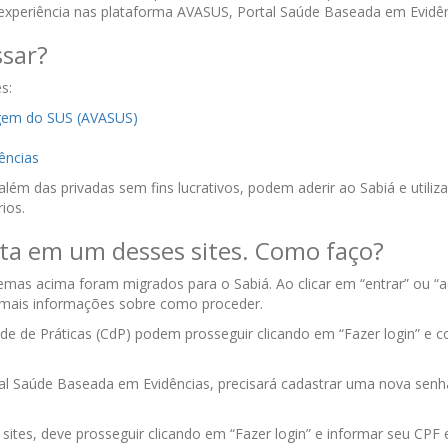
experiência nas plataforma AVASUS, Portal Saúde Baseada em Evidên
ssar?
s:
agem do SUS (AVASUS)
ências
além das privadas sem fins lucrativos, podem aderir ao Sabiá e utili
ios.
nta em um desses sites. Como faço?
emas acima foram migrados para o Sabiá. Ao clicar em “entrar” ou “
m mais informações sobre como proceder.
e de Práticas (CdP) podem prosseguir clicando em “Fazer login” e c
l Saúde Baseada em Evidências, precisará cadastrar uma nova senha
ites, deve prosseguir clicando em “Fazer login” e informar seu CPF